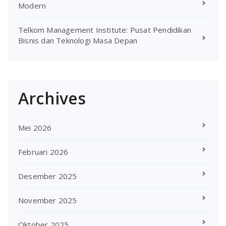
Modern
Telkom Management Institute: Pusat Pendidikan
Bisnis dan Teknologi Masa Depan
Archives
Mei 2026
Februari 2026
Desember 2025
November 2025
Oktober 2025