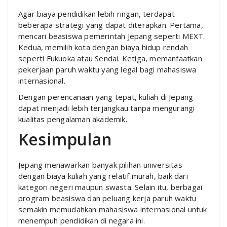
Agar biaya pendidikan lebih ringan, terdapat
beberapa strategi yang dapat diterapkan. Pertama,
mencari beasiswa pemerintah Jepang seperti MEXT.
Kedua, memilih kota dengan biaya hidup rendah
seperti Fukuoka atau Sendai. Ketiga, memanfaatkan
pekerjaan paruh waktu yang legal bagi mahasiswa
internasional.
Dengan perencanaan yang tepat, kuliah di Jepang
dapat menjadi lebih terjangkau tanpa mengurangi
kualitas pengalaman akademik.
Kesimpulan
Jepang menawarkan banyak pilihan universitas
dengan biaya kuliah yang relatif murah, baik dari
kategori negeri maupun swasta. Selain itu, berbagai
program beasiswa dan peluang kerja paruh waktu
semakin memudahkan mahasiswa internasional untuk
menempuh pendidikan di negara ini.