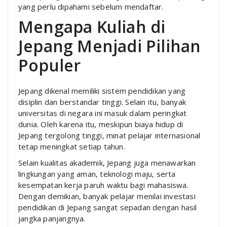
yang perlu dipahami sebelum mendaftar.
Mengapa Kuliah di
Jepang Menjadi Pilihan
Populer
Jepang dikenal memiliki sistem pendidikan yang
disiplin dan berstandar tinggi. Selain itu, banyak
universitas di negara ini masuk dalam peringkat
dunia. Oleh karena itu, meskipun biaya hidup di
Jepang tergolong tinggi, minat pelajar internasional
tetap meningkat setiap tahun.
Selain kualitas akademik, Jepang juga menawarkan
lingkungan yang aman, teknologi maju, serta
kesempatan kerja paruh waktu bagi mahasiswa.
Dengan demikian, banyak pelajar menilai investasi
pendidikan di Jepang sangat sepadan dengan hasil
jangka panjangnya.