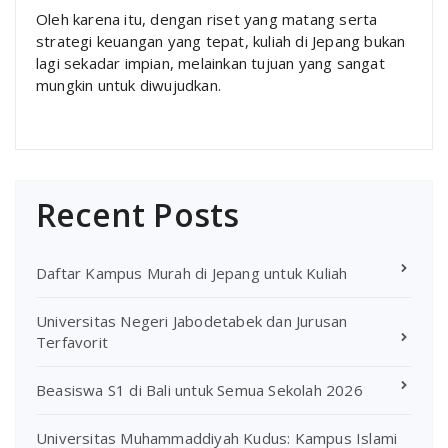
Oleh karena itu, dengan riset yang matang serta
strategi keuangan yang tepat, kuliah di Jepang bukan
lagi sekadar impian, melainkan tujuan yang sangat
mungkin untuk diwujudkan.
Recent Posts
Daftar Kampus Murah di Jepang untuk Kuliah
Universitas Negeri Jabodetabek dan Jurusan
Terfavorit
Beasiswa S1 di Bali untuk Semua Sekolah 2026
Universitas Muhammaddiyah Kudus: Kampus Islami