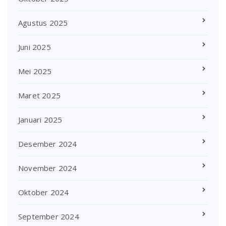
Agustus 2025
Juni 2025
Mei 2025
Maret 2025
Januari 2025
Desember 2024
November 2024
Oktober 2024
September 2024