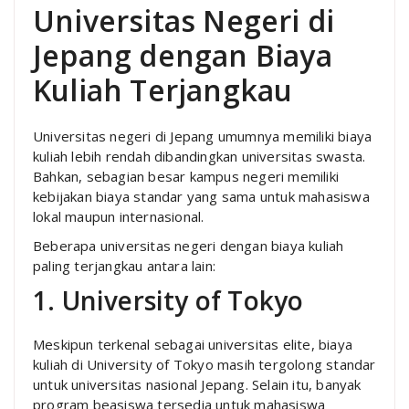
Universitas Negeri di
Jepang dengan Biaya
Kuliah Terjangkau
Universitas negeri di Jepang umumnya memiliki biaya
kuliah lebih rendah dibandingkan universitas swasta.
Bahkan, sebagian besar kampus negeri memiliki
kebijakan biaya standar yang sama untuk mahasiswa
lokal maupun internasional.
Beberapa universitas negeri dengan biaya kuliah
paling terjangkau antara lain:
1. University of Tokyo
Meskipun terkenal sebagai universitas elite, biaya
kuliah di University of Tokyo masih tergolong standar
untuk universitas nasional Jepang. Selain itu, banyak
program beasiswa tersedia untuk mahasiswa