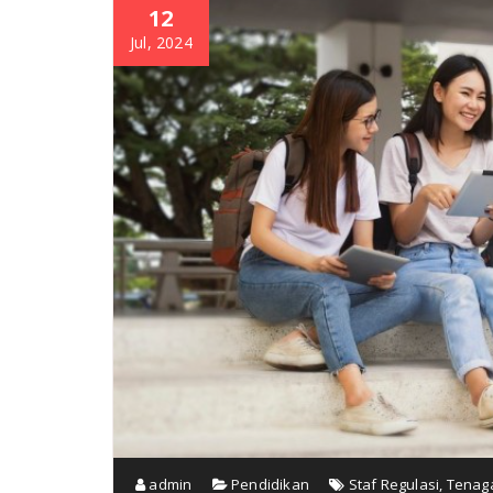
12
Jul, 2024
admin
Pendidikan
Staf Regulasi
,
Tenag