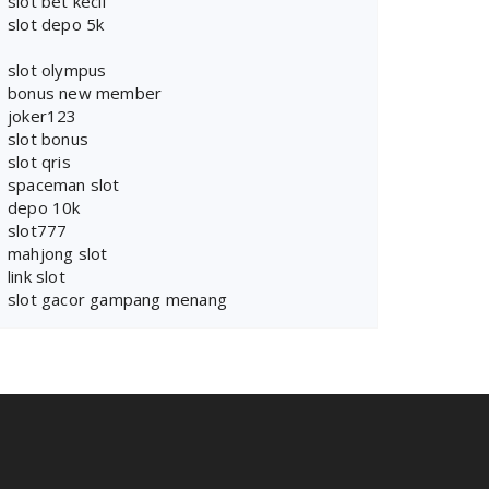
slot bet kecil
slot depo 5k
slot olympus
bonus new member
joker123
slot bonus
slot qris
spaceman slot
depo 10k
slot777
mahjong slot
link slot
slot gacor gampang menang